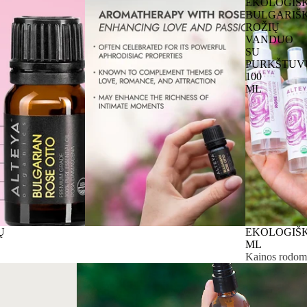
EKOLOGIŠ
BULGARIŠ
ROŽIŲ
VANDUO
SU
PURKŠTUV
100
ML
Ų
EKOLOGIŠK
ML
Kainos rodomo