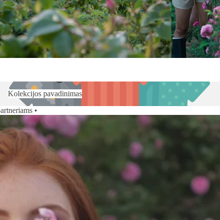
Kolekcijos pavadinimas
artneriams •