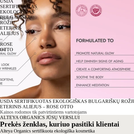
USDA
SERTIFIKUOTAS
EKOLOGIŠKAS
BULGARIŠKŲ
ROŽIŲ
ETERINIS
ALIEJUS
–
ROSE
OTTO
USDA SERTIFIKUOTAS EKOLOGIŠKAS BULGARIŠKŲ ROŽI
ETERINIS ALIEJUS – ROSE OTTO
Kainos rodomos tik patvirtintiems vartotojams
ALTEYA ORGANICS JŪSŲ VERSLUI
Prekės ženklas, kuriuo pasitiki klientai
Alteya Organics sertifikuota ekologiška kosmetika