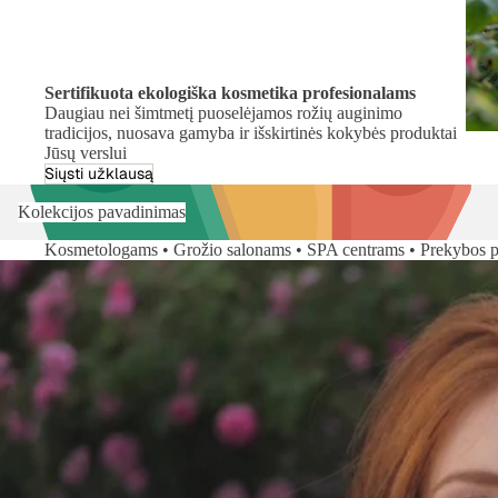
Sertifikuota ekologiška kosmetika profesionalams
Daugiau nei šimtmetį puoselėjamos rožių auginimo
tradicijos, nuosava gamyba ir išskirtinės kokybės produktai
Jūsų verslui
Siųsti užklausą
Kolekcijos pavadinimas
Kosmetologams • Grožio salonams • SPA centrams • Prekybos p