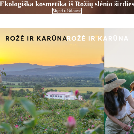
Ekologiška kosmetika iš Rožių slėnio širdie
Siųsti užklausą