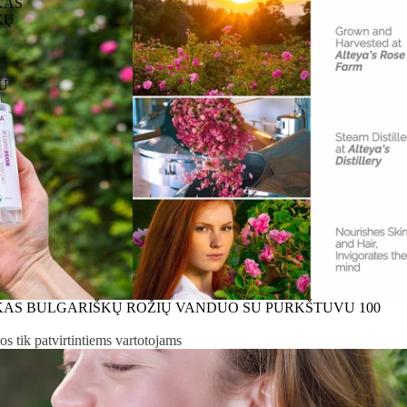
KAS
KŲ
U
AS BULGARIŠKŲ ROŽIŲ VANDUO SU PURKŠTUVU 100
s tik patvirtintiems vartotojams